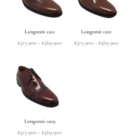
Longonni 1201
Longonni 1210
Rango
Rango
$
315.900
-
$
369.900
$
315.900
-
$
369.900
de
de
precios:
precios
desde
desde
$315.900
$315.90
hasta
hasta
$369.900
$369.9
Longonni 1209
Rango
$
315.900
-
$
369.900