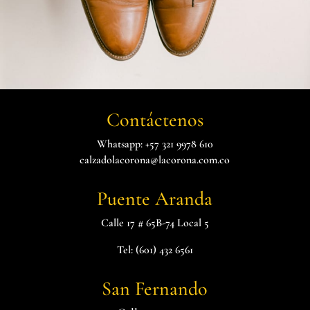
Contáctenos
Whatsapp: +57 321 9978 610
calzadolacorona@lacorona.com.co
Puente Aranda
Calle 17 # 65B-74 Local 5
Tel: (601) 432 6561
San Fernando